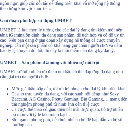
ngôn ngữ, giúp các đối tác dễ dàng triển khai và mở rộng hệ thống
theo từng khu vực mục tiêu.
Giai đoạn phù hợp sử dụng UMBET
UMBET là lựa chọn lý tưởng cho các đại lý đang tìm kiếm một nền
tảng iGaming ổn định, đa dạng sản phẩm, dễ tích hợp và có độ uy tín
cao. Nếu bạn đang ở giai đoạn xây dựng hệ thống cá cược chuyên
nghiệp, cần một sản phẩm có khả năng giữ chân người chơi và đảm
bảo tỷ lệ chuyển đổi tốt, thì đây là thời điểm nên đăng ký đại lý.
UMBET – Sản phẩm iGaming với nhiều sự nổi trội
UMBET sở hữu nhiều ưu điểm nổi bật, có thể đáp ứng đa dạng nhu
cầu giải trí của người chơi:
Mức giá thầu hấp dẫn, tối ưu lợi nhuận cho đại lý khi triển khai.
Casino trực tuyến đa dạng, với các sảnh nổi tiếng như Sexy
Baccarat, AG Casino, Pretty Gaming, Big Gaming,… mang đến
trải nghiệm phong phú từ hình ảnh đến tỉ lệ cược.
Cá cược thể thao có giao diện bắt mắt, trực quan, hỗ trợ nhiều
bộ môn với tỷ lệ kèo minh bạch.
Slot game phong phú, dễ chơi, nhiều chủ đề hấp dẫn và hệ số
thưởng cao.