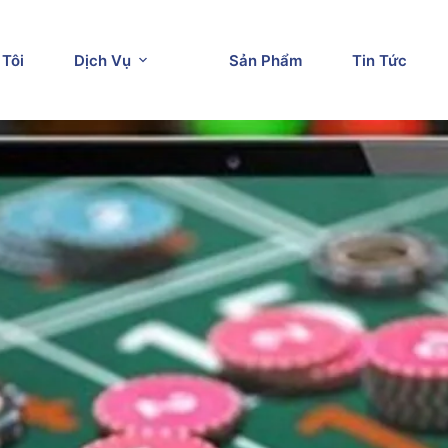
Tôi
Dịch Vụ
Sản Phẩm
Tin Tức