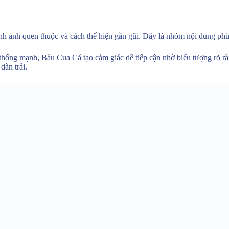
hình ảnh quen thuộc và cách thể hiện gần gũi. Đây là nhóm nội dung p
 thống mạnh, Bầu Cua Cá tạo cảm giác dễ tiếp cận nhờ biểu tượng rõ
àn trải.