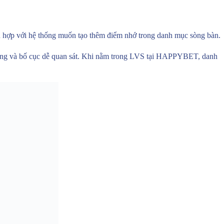
hù hợp với hệ thống muốn tạo thêm điểm nhớ trong danh mục sòng bàn.
 ràng và bố cục dễ quan sát. Khi nằm trong LVS tại HAPPYBET, danh