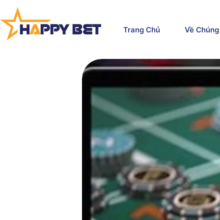
Chuyển
đến
phần
Trang Chủ
Về Chúng 
nội
dung