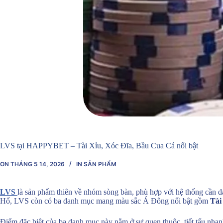
LVS tại HAPPYBET – Tài Xỉu, Xóc Đĩa, Bầu Cua Cá nổi bật
ON
THÁNG 5 14, 2026
IN
SẢN PHẨM
LVS
là sản phẩm thiên về nhóm sòng bàn, phù hợp với hệ thống cần da
Hổ, LVS còn có ba danh mục mang màu sắc Á Đông nổi bật gồm
Tài
Điểm đặc biệt của ba danh mục này nằm ở sự quen thuộc, tiết tấu nhan