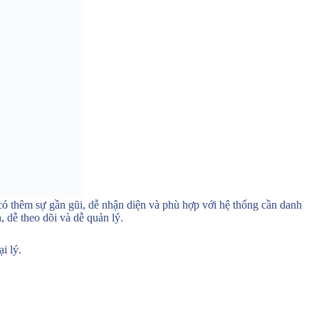
ó thêm sự gần gũi, dễ nhận diện và phù hợp với hệ thống cần danh
 dễ theo dõi và dễ quản lý.
i lý.