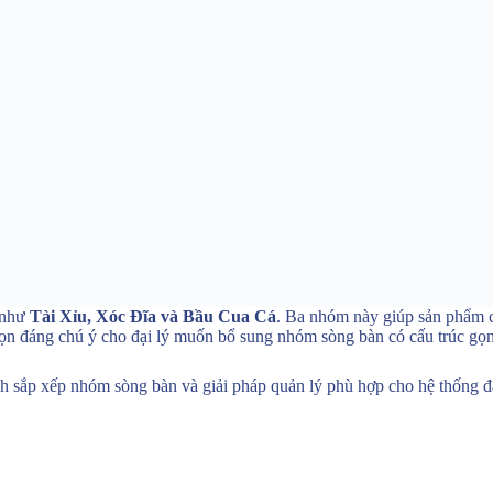
 như
Tài Xỉu, Xóc Đĩa và Bầu Cua Cá
. Ba nhóm này giúp sản phẩm c
họn đáng chú ý cho đại lý muốn bổ sung nhóm sòng bàn có cấu trúc gọn,
ch sắp xếp nhóm sòng bàn và giải pháp quản lý phù hợp cho hệ thống đạ