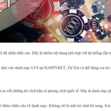
 có độ nhận diện cao. Đây là nhóm nội dung phù hợp với hệ thống cần m
 Khi đưa vào danh mục LVS tại HAPPYBET, Tài Xỉu có thể đóng vai trò 
ệt so với những trò chơi bàn có phong cách quốc tế. Đây là danh mục p
 thêm chiều sâu về danh mục. Không chỉ là một trò chơi bổ sung, Xóc