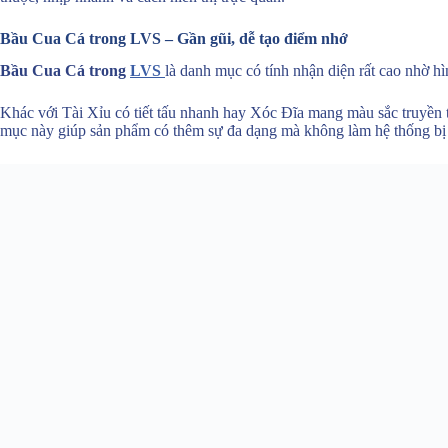
Bầu Cua Cá trong LVS – Gần gũi, dễ tạo điểm nhớ
Bầu Cua Cá trong
LVS
là danh mục có tính nhận diện rất cao nhờ 
Khác với Tài Xỉu có tiết tấu nhanh hay Xóc Đĩa mang màu sắc truyền
mục này giúp sản phẩm có thêm sự đa dạng mà không làm hệ thống bị d