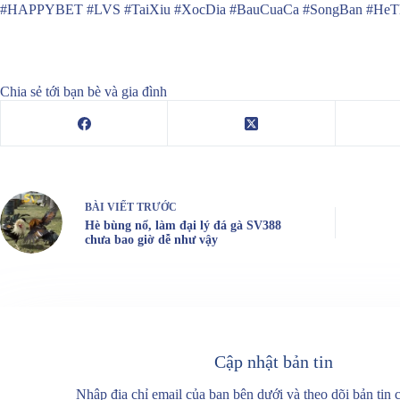
#HAPPYBET #LVS #TaiXiu #XocDia #BauCuaCa #SongBan #HeT
Chia sẻ tới bạn bè và gia đình
BÀI VIẾT
TRƯỚC
Hè bùng nổ, làm đại lý đá gà SV388
chưa bao giờ dễ như vậy
Cập nhật bản tin
Nhập địa chỉ email của bạn bên dưới và theo dõi bản tin 