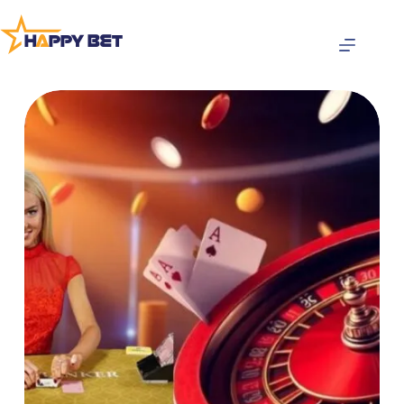
Chuyển
đến
phần
nội
dung