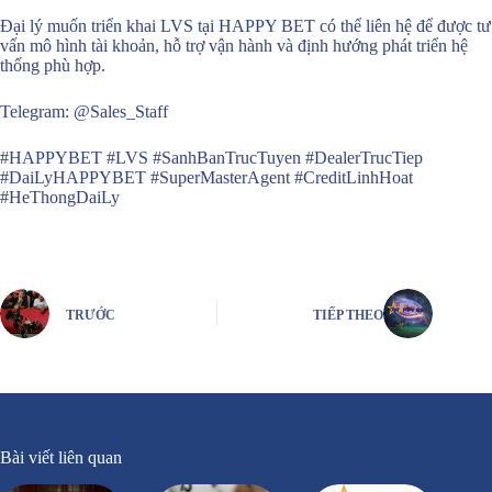
Đại lý muốn triển khai LVS tại HAPPY BET có thể liên hệ để được tư
vấn mô hình tài khoản, hỗ trợ vận hành và định hướng phát triển hệ
thống phù hợp.
Telegram: @Sales_Staff
#HAPPYBET #LVS #SanhBanTrucTuyen #DealerTrucTiep
#DaiLyHAPPYBET #SuperMasterAgent #CreditLinhHoat
#HeThongDaiLy
TRƯỚC
TIẾP THEO
Bài viết liên quan