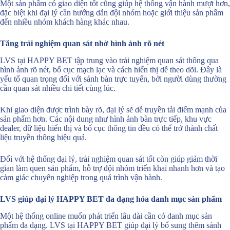
Một sản phẩm có giao diện tốt cũng giúp hệ thống vận hành mượt hơn,
đặc biệt khi đại lý cần hướng dẫn đội nhóm hoặc giới thiệu sản phẩm
đến nhiều nhóm khách hàng khác nhau.
Tăng trải nghiệm quan sát nhờ hình ảnh rõ nét
LVS tại HAPPY BET tập trung vào trải nghiệm quan sát thông qua
hình ảnh rõ nét, bố cục mạch lạc và cách hiển thị dễ theo dõi. Đây là
yếu tố quan trọng đối với sảnh bàn trực tuyến, bởi người dùng thường
cần quan sát nhiều chi tiết cùng lúc.
Khi giao diện được trình bày rõ, đại lý sẽ dễ truyền tải điểm mạnh của
sản phẩm hơn. Các nội dung như hình ảnh bàn trực tiếp, khu vực
dealer, dữ liệu hiển thị và bố cục thông tin đều có thể trở thành chất
liệu truyền thông hiệu quả.
Đối với hệ thống đại lý, trải nghiệm quan sát tốt còn giúp giảm thời
gian làm quen sản phẩm, hỗ trợ đội nhóm triển khai nhanh hơn và tạo
cảm giác chuyên nghiệp trong quá trình vận hành.
LVS giúp đại lý HAPPY BET đa dạng hóa danh mục sản phẩm
Một hệ thống online muốn phát triển lâu dài cần có danh mục sản
phẩm đa dạng. LVS tại HAPPY BET giúp đại lý bổ sung thêm sảnh