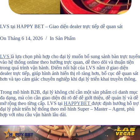
LVS tại HAPPY BET – Giao diện dealer trực tiếp dễ quan sát
On
Tháng 6 14, 2026
In
Sản Phẩm
LVS
là lựa chọn phù hợp cho đại lý muốn bổ sung sảnh bàn trực tuyến
vào hệ thống online theo hướng trực quan, dễ theo dõi và thuận tiện
trong quá trình vận hành. Điểm nổi bật của LVS nằm ở giao diện
dealer trực tiếp, giúp hình ảnh hiển thị rõ ràng hơn, bố cục dễ quan sát
hơn và tạo cảm giác chuyên nghiệp khi đại lý triển khai truyền thông.
Trong mô hình B2B, đại lý không chỉ cần một sản phẩm có danh mục
đa dạng, mà còn cần giao diện đủ rõ để dễ giới thiệu, dễ quản lý và dễ
mở rộng theo từng cấp. LVS tại
HAPPYBET
được định hướng hỗ trợ
đại lý phát triển hệ thống theo mô hình Super – Master – Agent, phù
hợp với nhu cầu vận hành lâu dài.