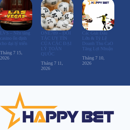
LVS – Nền tảng
ONE789 – ĐỐI
Các Giải Đấu
casino ổn định
TÁC UY TÍN
Lớn & Tỷ Lệ
cho đại lý triển
CỦA CÁC ĐẠI
Doanh Thu CaO
LÝ TOÀN
Tăng Lợi Nhuận
Tháng 7 15,
QUỐC
2026
Tháng 7 10,
Tháng 7 11,
2026
2026