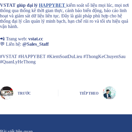
VSTAT giúp đại lý
HAPPYBET
kiểm soát số liệu mọi lúc, mọi nơi
thông qua thống kê thời gian thực, cảnh báo biến động, báo cáo linh
hoạt và giám sát dữ liệu liên tục. Đây là giải pháp phù hợp cho hệ
thống đại lý cần quản lý minh bạch, hạn chế rủi ro và tối ưu hiệu quả
vận hành.
📲 Trang web:
vstat.cc
💬 Liên hệ:
@Sales_Staff
#VSTAT #HAPPYBET #KiemSoatDuLieu #ThongKeChuyenSau
#QuanLyHeThong
TRƯỚC
TIẾP THEO
Bài viết liên quan