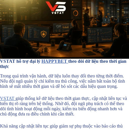
VSTAT hỗ trợ đại lý
HAPPYBET
theo dõi dữ liệu theo thời gian
thực
Trong quá trình vận hành, dữ liệu luôn thay đổi theo từng thời điểm.
Nếu đội ngũ quản lý chỉ kiểm tra thủ công, việc nắm bắt toàn bộ tình
hình sẽ mất nhiều thời gian và dễ bỏ sót các dấu hiệu quan trọng.
VSTAT
giúp thống kê dữ liệu theo thời gian thực, cập nhật liên tục và
hiển thị rõ ràng trên hệ thống. Nhờ đó, đội ngũ phụ trách có thể theo
dõi tình hình hoạt động mỗi ngày, kiểm tra biến động nhanh hơn và
chủ động đưa ra điều chỉnh khi cần thiết.
Khả năng cập nhật liên tục giúp giảm sự phụ thuộc vào báo cáo thủ