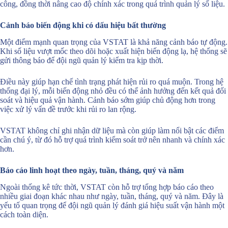
công, đồng thời nâng cao độ chính xác trong quá trình quản lý số liệu.
Cảnh báo biến động khi có dấu hiệu bất thường
Một điểm mạnh quan trọng của VSTAT là khả năng cảnh báo tự động.
Khi số liệu vượt mốc theo dõi hoặc xuất hiện biến động lạ, hệ thống sẽ
gửi thông báo để đội ngũ quản lý kiểm tra kịp thời.
Điều này giúp hạn chế tình trạng phát hiện rủi ro quá muộn. Trong hệ
thống đại lý, mỗi biến động nhỏ đều có thể ảnh hưởng đến kết quả đối
soát và hiệu quả vận hành. Cảnh báo sớm giúp chủ động hơn trong
việc xử lý vấn đề trước khi rủi ro lan rộng.
VSTAT không chỉ ghi nhận dữ liệu mà còn giúp làm nổi bật các điểm
cần chú ý, từ đó hỗ trợ quá trình kiểm soát trở nên nhanh và chính xác
hơn.
Báo cáo linh hoạt theo ngày, tuần, tháng, quý và năm
Ngoài thống kê tức thời, VSTAT còn hỗ trợ tổng hợp báo cáo theo
nhiều giai đoạn khác nhau như ngày, tuần, tháng, quý và năm. Đây là
yếu tố quan trọng để đội ngũ quản lý đánh giá hiệu suất vận hành một
cách toàn diện.