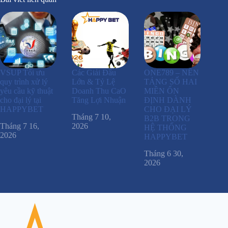
VSUP Tối ưu
Các Giải Đấu
ONE789 – NỀN
quy trình xử lý
Lớn & Tỷ Lệ
TẢNG SỐ HAI
yêu cầu kỹ thuật
Doanh Thu CaO
MIỀN ỔN
cho đại lý tại
Tăng Lợi Nhuận
ĐỊNH DÀNH
HAPPYBET
CHO ĐẠI LÝ
Tháng 7 10,
B2B TRONG
Tháng 7 16,
2026
HỆ THỐNG
2026
HAPPYBET
Tháng 6 30,
2026