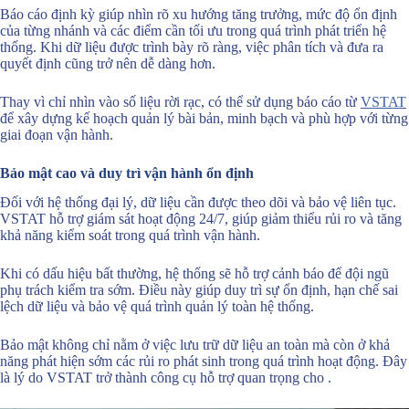
Báo cáo định kỳ giúp nhìn rõ xu hướng tăng trưởng, mức độ ổn định
của từng nhánh và các điểm cần tối ưu trong quá trình phát triển hệ
thống. Khi dữ liệu được trình bày rõ ràng, việc phân tích và đưa ra
quyết định cũng trở nên dễ dàng hơn.
Thay vì chỉ nhìn vào số liệu rời rạc, có thể sử dụng báo cáo từ
VSTAT
để xây dựng kế hoạch quản lý bài bản, minh bạch và phù hợp với từng
giai đoạn vận hành.
Bảo mật cao và duy trì vận hành ổn định
Đối với hệ thống đại lý, dữ liệu cần được theo dõi và bảo vệ liên tục.
VSTAT hỗ trợ giám sát hoạt động 24/7, giúp giảm thiểu rủi ro và tăng
khả năng kiểm soát trong quá trình vận hành.
Khi có dấu hiệu bất thường, hệ thống sẽ hỗ trợ cảnh báo để đội ngũ
phụ trách kiểm tra sớm. Điều này giúp duy trì sự ổn định, hạn chế sai
lệch dữ liệu và bảo vệ quá trình quản lý toàn hệ thống.
Bảo mật không chỉ nằm ở việc lưu trữ dữ liệu an toàn mà còn ở khả
năng phát hiện sớm các rủi ro phát sinh trong quá trình hoạt động. Đây
là lý do VSTAT trở thành công cụ hỗ trợ quan trọng cho .