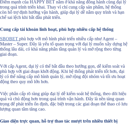
Điểm mạnh của HAPPY BET nằm ở khả năng đồng hành cùng đại lý
trong quá trình triển khai. Thay vì chỉ cung cấp sản phẩm, hệ thống
còn hỗ trợ định hướng vận hành, giúp đại lý dễ nắm quy trình và hạn
chế sai lệch khi bắt đầu phát triển.
Cung cấp tài khoản linh hoạt, phù hợp nhiều cấp hệ thống
SBOBET
phù hợp với mô hình phát triển nhiều cấp như Agent –
Master – Super. Đây là yếu tố quan trọng với đại lý muốn xây dựng hệ
thống lâu dài, có khả năng phân tầng quản lý và mở rộng theo từng
giai đoạn.
Với cấp Agent, đại lý có thể bắt đầu theo hướng gọn, dễ kiểm soát và
phù hợp với giai đoạn khởi động. Khi hệ thống phát triển tốt hơn, đại
lý có thể nâng cấp mô hình quản lý, mở rộng đội nhóm và tối ưu hoạt
động theo quy mô lớn hơn.
Việc phân cấp rõ ràng giúp đại lý dễ kiểm soát hệ thống, theo dõi hiệu
quả và chủ động hơn trong quá trình vận hành. Đây là nền tảng quan
trọng để phát triển ổn định, đặc biệt trong các giai đoạn thể thao có lưu
lượng quan tâm tăng cao.
Giao diện trực quan, hỗ trợ thao tác mượt trên nhiều thiết bị