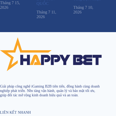
Tháng 7 15,
QUỐC
2026
Tháng 7 10,
Tháng 7 11,
2026
2026
Giải pháp công nghệ iGaming B2B tiên tiến, đồng hành cùng doanh
nghiệp phát triển. Nền tảng vận hành, quản lý và bảo mật tối ưu,
giúp đối tác mở rộng kinh doanh hiệu quả và an toàn.
LIÊN KẾT NHANH