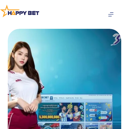
Chuyển
đến
phần
nội
dung