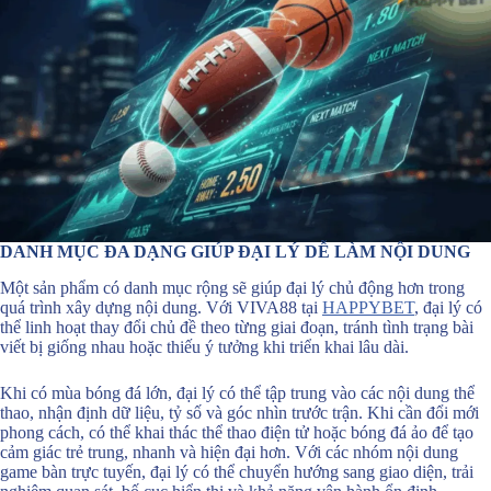
DANH MỤC ĐA DẠNG GIÚP ĐẠI LÝ DỄ LÀM NỘI DUNG
Một sản phẩm có danh mục rộng sẽ giúp đại lý chủ động hơn trong
quá trình xây dựng nội dung. Với VIVA88 tại
HAPPYBET
, đại lý có
thể linh hoạt thay đổi chủ đề theo từng giai đoạn, tránh tình trạng bài
viết bị giống nhau hoặc thiếu ý tưởng khi triển khai lâu dài.
Khi có mùa bóng đá lớn, đại lý có thể tập trung vào các nội dung thể
thao, nhận định dữ liệu, tỷ số và góc nhìn trước trận. Khi cần đổi mới
phong cách, có thể khai thác thể thao điện tử hoặc bóng đá ảo để tạo
cảm giác trẻ trung, nhanh và hiện đại hơn. Với các nhóm nội dung
game bàn trực tuyến, đại lý có thể chuyển hướng sang giao diện, trải