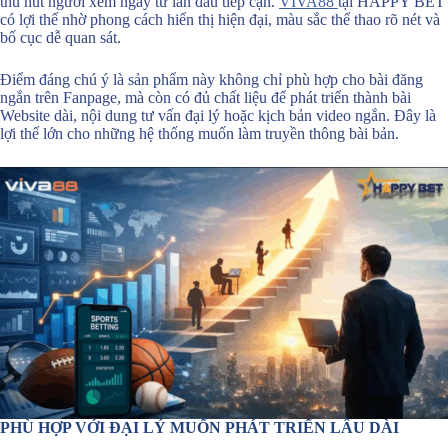
thu hút người xem ngay từ lần đầu tiếp cận.
VIVA88
tại HAPPY BET
có lợi thế nhờ phong cách hiển thị hiện đại, màu sắc thể thao rõ nét và
bố cục dễ quan sát.
Điểm đáng chú ý là sản phẩm này không chỉ phù hợp cho bài đăng
ngắn trên Fanpage, mà còn có đủ chất liệu để phát triển thành bài
Website dài, nội dung tư vấn đại lý hoặc kịch bản video ngắn. Đây là
lợi thế lớn cho những hệ thống muốn làm truyền thông bài bản.
PHÙ HỢP VỚI ĐẠI LÝ MUỐN PHÁT TRIỂN LÂU DÀI