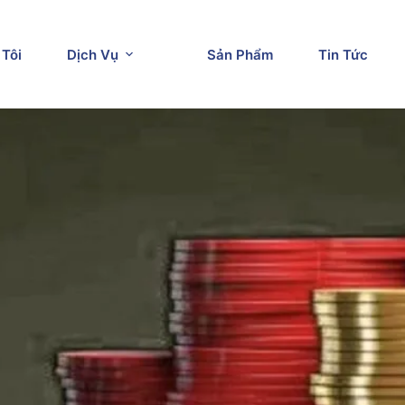
Tôi
Dịch Vụ
Sản Phẩm
Tin Tức