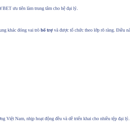
ET ưu tiên làm trung tâm cho hệ đại lý.
ung khác đóng vai trò
bổ trợ
và được tổ chức theo lớp rõ ràng. Điều nà
ờng Việt Nam, nhịp hoạt động đều và dễ triển khai cho nhiều tệp đại lý.