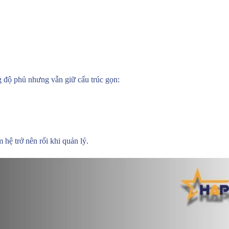
độ phủ nhưng vẫn giữ cấu trúc gọn:
 hệ trở nên rối khi quản lý.