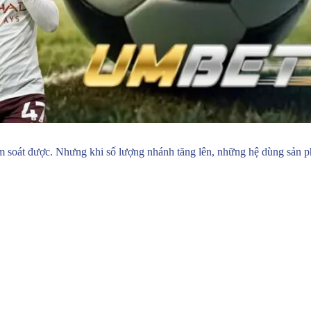
iểm soát được. Nhưng khi số lượng nhánh tăng lên, những hệ dùng sản