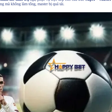
ng mà không làm tổng, master bị quá tải.