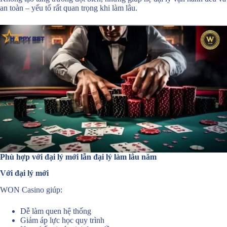
an toàn – yếu tố rất quan trọng khi làm lâu.
Phù hợp với đại lý mới lẫn đại lý làm lâu năm
Với đại lý mới
WON Casino giúp:
Dễ làm quen hệ thống
Giảm áp lực học quy trình