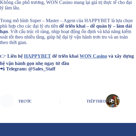
Không cần phô trương, WON Casino mang lại giá trị thực tế cho đại
lý làm lâu.
Trong mô hình Super – Master – Agent của HAPPYBET là lựa chọn
phù hợp cho các đại lý ưu tiên
dễ triển khai – dễ quản lý – làm dài
hạn
. Với cấu trúc rõ ràng, nhịp hoạt động ổn định và khả năng kiểm
soát tốt theo nhiều tầng, giúp hệ đại lý vận hành trơn tru và an toàn
theo thời gian.
👉
Liên hệ
HAPPYBET
để triển khai
WON Casino
và xây dựng
hệ vận hành gọn nhẹ ngay từ đầu
📲
Telegram: @Sales_Staff
TRƯỚC
TIẾP THEO