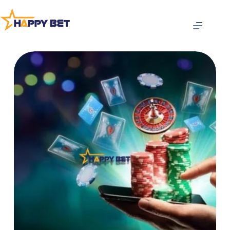
Chuyển
đến
phần
nội
dung