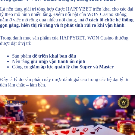
Là nền tảng giải trí tổng hợp được HAPPYBET triển khai cho các đại
lý theo mô hình nhiều tầng. Điểm nổi bật của WON Casino không
nằm ở việc mở rộng quá nhiều nội dung, mà ở
cách tổ chức hệ thống
gọn gàng, hiển thị rõ ràng và ít phát sinh rủi ro khi vận hành
.
Trong danh mục sản phẩm của HAPPYBET, WON Casino thường
được đặt ở vị trí:
Sản phẩm
dễ triển khai ban đầu
Nền tảng
giữ nhịp vận hành ổn định
Công cụ
giảm áp lực quản lý cho Super và Master
Đây là lý do sản phẩm này được đánh giá cao trong các hệ đại lý ưu
tiên làm chắc – làm bền.