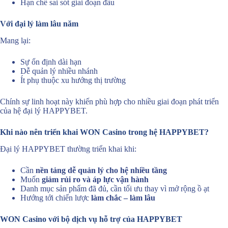
Hạn chế sai sót giai đoạn đầu
Với đại lý làm lâu năm
Mang lại:
Sự ổn định dài hạn
Dễ quản lý nhiều nhánh
Ít phụ thuộc xu hướng thị trường
Chính sự linh hoạt này khiến phù hợp cho nhiều giai đoạn phát triển
của hệ đại lý HAPPYBET.
Khi nào nên triển khai WON Casino trong hệ HAPPYBET?
Đại lý HAPPYBET thường triển khai khi:
Cần
nền tảng dễ quản lý cho hệ nhiều tầng
Muốn
giảm rủi ro và áp lực vận hành
Danh mục sản phẩm đã đủ, cần tối ưu thay vì mở rộng ồ ạt
Hướng tới chiến lược
làm chắc – làm lâu
WON Casino với bộ dịch vụ hỗ trợ của HAPPYBET